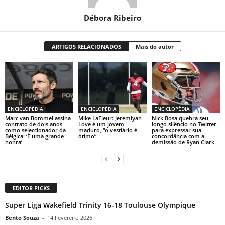
Débora Ribeiro
ARTIGOS RELACIONADOS
Mais do autor
ENCICLOPÉDIA
ENCICLOPÉDIA
ENCICLOPÉDIA
Marc van Bommel assina
Mike LaFleur: Jeremiyah
Nick Bosa quebra seu
contrato de dois anos
Love é um jovem
longo silêncio no Twitter
como seleccionador da
maduro, “o vestiário é
para expressar sua
Bélgica: ‘É uma grande
ótimo”
concordância com a
honra’
demissão de Ryan Clark
EDITOR PICKS
Super Liga Wakefield Trinity 16-18 Toulouse Olympique
Bento Souza
-
14 Fevereiro 2026