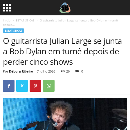
Início
ESTATÍSTICAS
O guitarrista Julian Large se junta a Bob Dylan em turnê
depois...
ESTATÍSTICAS
O guitarrista Julian Large se junta
a Bob Dylan em turnê depois de
perder cinco shows
Por
Débora Ribeiro
-
7 Julho 2026
26
0