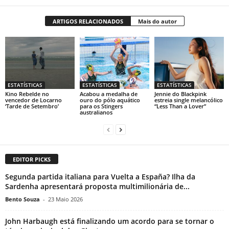
ARTIGOS RELACIONADOS
Mais do autor
ESTATÍSTICAS
ESTATÍSTICAS
ESTATÍSTICAS
Kino Rebelde no
Acabou a medalha de
Jennie do Blackpink
vencedor de Locarno
ouro do pólo aquático
estreia single melancólico
‘Tarde de Setembro’
para os Stingers
“Less Than a Lover”
australianos
EDITOR PICKS
Segunda partida italiana para Vuelta a España? Ilha da
Sardenha apresentará proposta multimilionária de...
Bento Souza
-
23 Maio 2026
John Harbaugh está finalizando um acordo para se tornar o