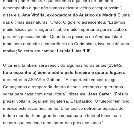
é ótimo poder mostrar que estamos aqui para ter um bom
desempenho e que não vamos deixar a vitória escapar assim”,
disse ela.
Ana Vitória, ex-jogadora do Atlético de Madrid
E uma
das últimas assinaturas
Timão
. O goleiro acrescentou: “Estamos
muito felizes por chegar à final, é muito importante para o clube e
para nós pessoalmente. Quando as pessoas na América falam
tanto sem entender a importância do Corinthians, isso nos dá uma
motivação extra em campo.
Letícia Lima ‘Lil’
.
O torneio também será resolvido algumas horas antes
(15h45,
hora espanhola) com o pódio pelo terceiro e quarto lugares
que enfrenta ASFAR e Gotham. “É importante vencer o jogo.
Começamos a temporada dentro de seis semanas e queremos
voltar para casa com uma vitória”, disse ele.
Jess Carter
. “Foi um
prazer voltar a jogar em Inglaterra. É fantástico. O futebol feminino
merece este reconhecimento. É fantástico defrontar equipas de
todo o mundo. É um grande começo para o futebol feminino e
espero que continue a melhorar nos próximos anos.”