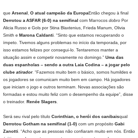
que
Arsenal
,
O atual campeão da Europa
Então chegou à final
Derrotou a ASFAR (6-0) na semifinal
com Marrocos
dobro
Por
Alicia Russo e Gols por Stina Blaxtenius, Frieda Manum, Olivia
Smith e
Marona Caldanti
. “Sinto que estamos recuperando o
ímpeto. Tivemos alguns problemas no início da temporada, por
isso estamos felizes por consegui-lo. Tentaremos manter a
situação assim e competir novamente no domingo.”
Uma das
duas espanholas – sendo a outra Laia Codina – a jogar pelo
clube
atirador
. “Fazemos muito bem o básico, somos humildes e
os jogadores se comunicam muito bem em campo. Há jogadores
que iniciam o jogo e outros terminam. Novas associações são
formadas e estou muito feliz com o desempenho da equipe”, disse
o treinador.
Renée Slagers
.
Será seu rival pelo título
Corinthian, o herói dos canibais
qual
Derrotou Gotham na semifinal (1-0)
com um propósito
Gabi
Zanotti
. “Acho que as pessoas não confiaram muito em nós. Então