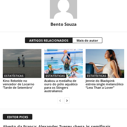
Bento Souza
ARTIGOS RELACIONADOS
Mais do autor
ESTATÍSTICAS
ESTATÍSTICAS
ESTATÍSTICAS
Kino Rebelde no
Acabou a medalha de
Jennie do Blackpink
vencedor de Locarno
ouro do pólo aquático
estreia single melancólico
‘Tarde de Setembro’
para os Stingers
“Less Than a Lover”
australianos
EDITOR PICKS
Aberto da França: Alexander Zverev chega às semifinais