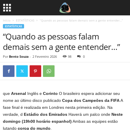
Início
ESTATÍSTICAS
“Quando as pessoas falam demais sem a gente entender…”
ESTATÍSTICAS
“Quando as pessoas falam
demais sem a gente entender…”
Por
Bento Souza
-
2 Fevereiro 2026
98
0
que
Arsenal
Inglês e
Corinto
O brasileiro espera adicionar seu
nome ao último disco publicado
Copa dos Campeões da FIFA
A
fase final é realizada em Londres nesta primeira edição. Na
verdade, d
Estádio dos Emirados
Haverá um palco onde
Neste
domingo (19h00 horário espanhol)
Ambas as equipes estão
lutando
coroa do mundo
.