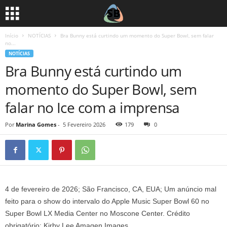
Início
NOTÍCIAS
Bra Bunny está curtindo um momento do Super Bowl, sem falar
no...
NOTÍCIAS
Bra Bunny está curtindo um
momento do Super Bowl, sem
falar no Ice com a imprensa
Por
Marina Gomes
-
5 Fevereiro 2026
179
0
4 de fevereiro de 2026; São Francisco, CA, EUA; Um anúncio mal
feito para o show do intervalo do Apple Music Super Bowl 60 no
Super Bowl LX Media Center no Moscone Center. Crédito
obrigatório: Kirby Lee Amagen Images