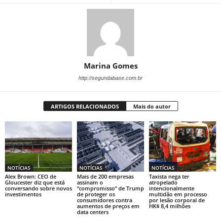
Marina Gomes
http://segundabase.com.br
ARTIGOS RELACIONADOS
Mais do autor
NOTÍCIAS
NOTÍCIAS
NOTÍCIAS
Alex Brown: CEO de
Mais de 200 empresas
Taxista nega ter
Gloucester diz que está
assinam o
atropelado
conversando sobre novos
“compromisso” de Trump
intencionalmente
investimentos
de proteger os
multidão em processo
consumidores contra
por lesão corporal de
aumentos de preços em
HK$ 8,4 milhões
data centers