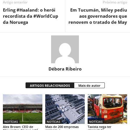
Artigo anterior
Próximo artigo
Erling #Haaland: o herói
Em Tucumán, Miley pediu
recordista da #WorldCup
aos governadores que
da Noruega
renovem o tratado de May
Débora Ribeiro
ARTIGOS RELACIONADOS
Mais do autor
NOTÍCIAS
NOTÍCIAS
NOTÍCIAS
Alex Brown: CEO de
Mais de 200 empresas
Taxista nega ter