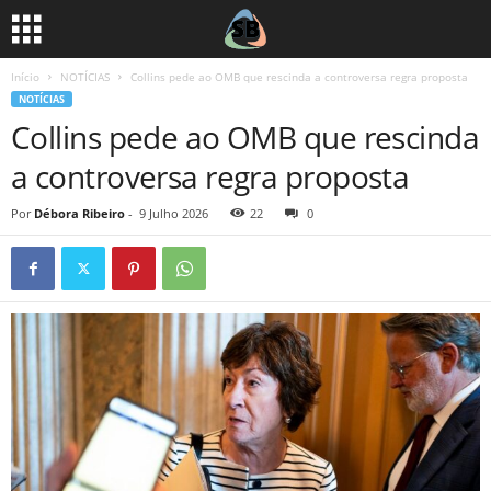
Início
NOTÍCIAS
Collins pede ao OMB que rescinda a controversa regra proposta
NOTÍCIAS
Collins pede ao OMB que rescinda
a controversa regra proposta
Por
Débora Ribeiro
-
9 Julho 2026
22
0