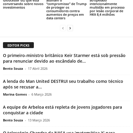
Gloucester diz que está
assinam o
atropelado
conversando sobre novos
“compromisso” de Trump
intencionalmente
investimentos
de proteger os
multidão em processo
consumidores contra
por lesão corporal de
aumentos de preços em
HK$ 8,4 milhões
data centers
EDITOR PICKS
O primeiro-ministro britânico Keir Starmer está sob pressão
para renunciar devido ao escândalo de...
Bento Souza
-
17 Abril 2026
A lenda do Man United DESTRUI seu trabalho como técnico
após se recusar a...
Marina Gomes
-
6 Março 2026
A equipe de Arbeloa está repleta de jovens jogadores para
conquistar a cidade
Bento Souza
-
13 Março 2026
O telescópio Chandra da NASA usa ‘matemática X’ para