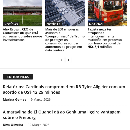
NOTÍCIAS
NOTÍCIAS
NOTÍCIAS
Alex Brown: CEO de
Mais de 200 empresas
Taxista nega ter
Gloucester diz que está
assinam o
atropelado
conversando sobre novos
“compromisso” de Trump
intencionalmente
investimentos
de proteger os
multidão em processo
consumidores contra
por lesão corporal de
aumentos de preços em
HK$ 8,4 milhões
data centers
EDITOR PICKS
Relatórios: Cardinals comprometem RB Tyler Allgeier com um
acordo de US$ 12,25 milhões
Marina Gomes
-
9 Março 2026
A maravilha de El Ouahdi dá ao Genk uma ligeira vantagem
sobre o Freiburg
Diva Oliveira
-
12 Março 2026