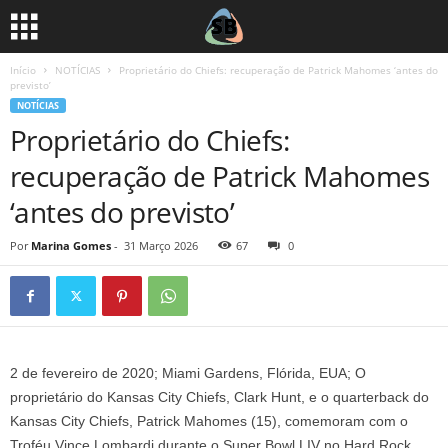
Início
NOTÍCIAS
Proprietário do Chiefs: recuperação de Patrick Mahomes ‘antes do
previsto’
NOTÍCIAS
Proprietário do Chiefs:
recuperação de Patrick Mahomes
‘antes do previsto’
Por
Marina Gomes
-
31 Março 2026
67
0
2 de fevereiro de 2020; Miami Gardens, Flórida, EUA; O
proprietário do Kansas City Chiefs, Clark Hunt, e o quarterback do
Kansas City Chiefs, Patrick Mahomes (15), comemoram com o
Troféu Vince Lombardi durante o Super Bowl LIV no Hard Rock