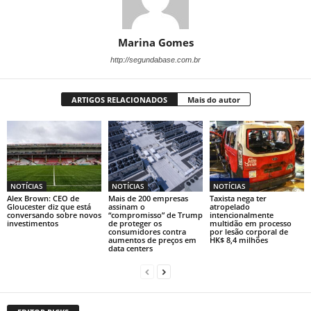
Marina Gomes
http://segundabase.com.br
ARTIGOS RELACIONADOS
Mais do autor
NOTÍCIAS
NOTÍCIAS
NOTÍCIAS
Alex Brown: CEO de
Mais de 200 empresas
Taxista nega ter
Gloucester diz que está
assinam o
atropelado
conversando sobre novos
“compromisso” de Trump
intencionalmente
investimentos
de proteger os
multidão em processo
consumidores contra
por lesão corporal de
aumentos de preços em
HK$ 8,4 milhões
data centers