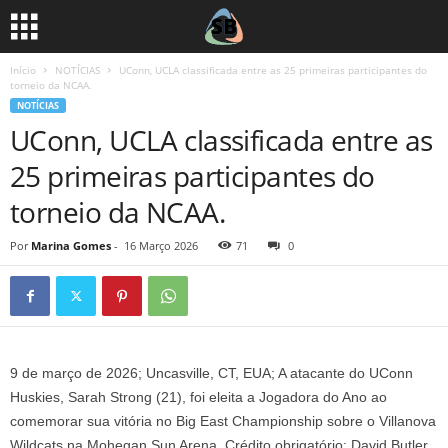
Início
NOTÍCIAS
UConn, UCLA classificada entre as 25 primeiras participantes do
torneio da NCAA.
NOTÍCIAS
UConn, UCLA classificada entre as
25 primeiras participantes do
torneio da NCAA.
Por
Marina Gomes
-
16 Março 2026
71
0
9 de março de 2026; Uncasville, CT, EUA; A atacante do UConn
Huskies, Sarah Strong (21), foi eleita a Jogadora do Ano ao
comemorar sua vitória no Big East Championship sobre o Villanova
Wildcats na Mohegan Sun Arena. Crédito obrigatório: David Butler