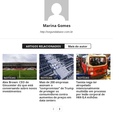
Marina Gomes
http://segundabase.com.br
ARTIGOS RELACIONADOS
Mais do autor
NOTÍCIAS
NOTÍCIAS
NOTÍCIAS
Alex Brown: CEO de
Mais de 200 empresas
Taxista nega ter
Gloucester diz que está
assinam o
atropelado
conversando sobre novos
“compromisso” de Trump
intencionalmente
investimentos
de proteger os
multidão em processo
consumidores contra
por lesão corporal de
aumentos de preços em
HK$ 8,4 milhões
data centers