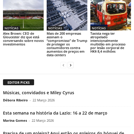
NOTÍCIAS
NOTÍCIAS
NOTÍCIAS
Alex Brown: CEO de
Mais de 200 empresas
Taxista nega ter
Gloucester diz que está
assinam o
atropelado
conversando sobre novos
“compromisso” de Trump
intencionalmente
investimentos
de proteger os
multidão em processo
consumidores contra
por lesão corporal de
aumentos de preços em
HK$ 8,4 milhões
data centers
EDITOR PICKS
Músicas, convidados e Miley Cyrus
Débora Ribeiro
-
22 Março 2026
Esta semana na história da Lazio: 16 a 22 de março
Marina Gomes
-
22 Março 2026
Precisa de um goleiro? Aqui estão os goleiros do hóquei de