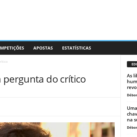
MPETIÇÕES
APOSTAS
ESTATÍSTICAS
ítico
EDI
 pergunta do crítico
As l
huma
revo
Débor
Uma 
chav
na s
Débor