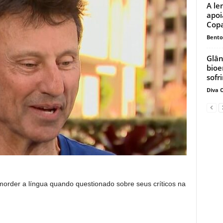
A le
apoi
Copa
Bento
Glân
bioe
sofr
Diva O
morder a língua quando questionado sobre seus críticos na