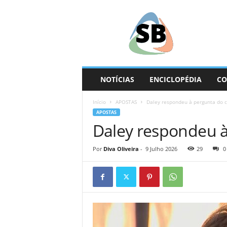
S
e
g
u
n
d
a
NOTÍCIAS
ENCICLOPÉDIA
CO
B
a
Início
APOSTAS
Daley respondeu à pergunta do cr
s
APOSTAS
e
Daley respondeu à
Por
Diva Oliveira
-
9 Julho 2026
29
0