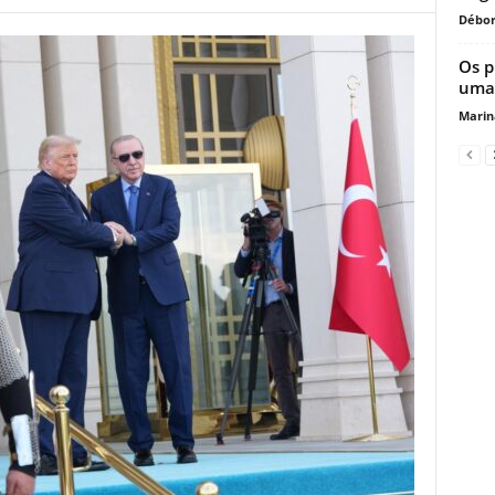
Débor
Os p
uma 
Marin