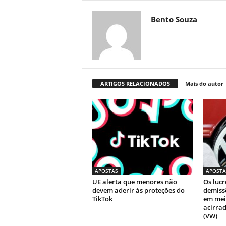
Bento Souza
ARTIGOS RELACIONADOS
Mais do autor
APOSTAS
APOSTA
UE alerta que menores não
Os luc
devem aderir às proteções do
demiss
TikTok
em mei
acirra
(VW)