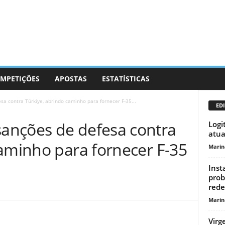
MPETIÇÕES
APOSTAS
ESTATÍSTICAS
a contra Türkiye, abrindo caminho para fornecer F-35...
EDI
anções de defesa contra
Logi
atua
caminho para fornecer F-35
Marin
Inst
prob
rede
Marin
Virg