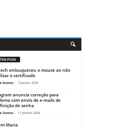
TOR PICKS
tech enlouqueceu o mouse ao não
lizar o certificado
a Gomes
-
7 Janeiro 2026
agram anuncia correção para
lema com envio de e-mails de
finição de senha
a Gomes
-
11 Janeiro 2026
em Maria