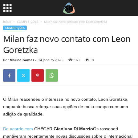
Início
COMPETIÇÕES
Milan faz novo contato com Leon Goretzka
COMPETIÇÕES
Milan faz novo contato com Leon
Goretzka
Por
Marina Gomes
-
14 Janeiro 2026
160
0
O Milan reacendeu o interesse no novo contato, Leon Goretzka,
enquanto busca reforçar suas opções de meio-campo com uma
adição de qualidade.
De acordo com
CHEGAR
Gianluca Di Marzio
Os rossoneri
mantiveram recentemente novas discussões sobre o internacional