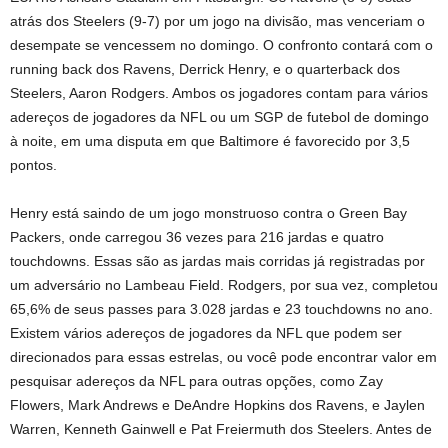
atrás dos Steelers (9-7) por um jogo na divisão, mas venceriam o
desempate se vencessem no domingo. O confronto contará com o
running back dos Ravens, Derrick Henry, e o quarterback dos
Steelers, Aaron Rodgers. Ambos os jogadores contam para vários
adereços de jogadores da NFL ou um SGP de futebol de domingo
à noite, em uma disputa em que Baltimore é favorecido por 3,5
pontos.
Henry está saindo de um jogo monstruoso contra o Green Bay
Packers, onde carregou 36 vezes para 216 jardas e quatro
touchdowns. Essas são as jardas mais corridas já registradas por
um adversário no Lambeau Field. Rodgers, por sua vez, completou
65,6% de seus passes para 3.028 jardas e 23 touchdowns no ano.
Existem vários adereços de jogadores da NFL que podem ser
direcionados para essas estrelas, ou você pode encontrar valor em
pesquisar adereços da NFL para outras opções, como Zay
Flowers, Mark Andrews e DeAndre Hopkins dos Ravens, e Jaylen
Warren, Kenneth Gainwell e Pat Freiermuth dos Steelers. Antes de