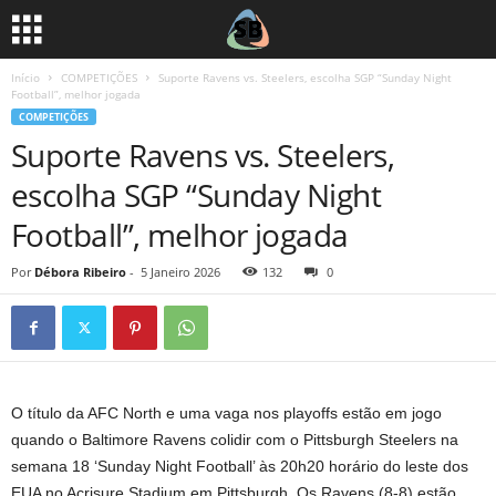
Início
COMPETIÇÕES
Suporte Ravens vs. Steelers, escolha SGP “Sunday Night
Football”, melhor jogada
COMPETIÇÕES
Suporte Ravens vs. Steelers,
escolha SGP “Sunday Night
Football”, melhor jogada
Por
Débora Ribeiro
-
5 Janeiro 2026
132
0
O título da AFC North e uma vaga nos playoffs estão em jogo
quando o Baltimore Ravens colidir com o Pittsburgh Steelers na
semana 18 ‘Sunday Night Football’ às 20h20 horário do leste dos
EUA no Acrisure Stadium em Pittsburgh. Os Ravens (8-8) estão