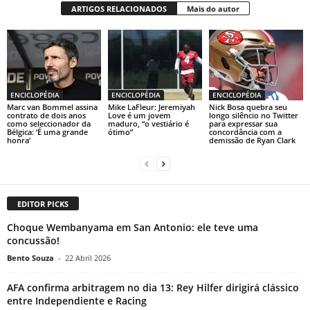
ARTIGOS RELACIONADOS
Mais do autor
ENCICLOPÉDIA
ENCICLOPÉDIA
ENCICLOPÉDIA
Marc van Bommel assina
Mike LaFleur: Jeremiyah
Nick Bosa quebra seu
contrato de dois anos
Love é um jovem
longo silêncio no Twitter
como seleccionador da
maduro, “o vestiário é
para expressar sua
Bélgica: ‘É uma grande
ótimo”
concordância com a
honra’
demissão de Ryan Clark
EDITOR PICKS
Choque Wembanyama em San Antonio: ele teve uma
concussão!
Bento Souza
-
22 Abril 2026
AFA confirma arbitragem no dia 13: Rey Hilfer dirigirá clássico
entre Independiente e Racing