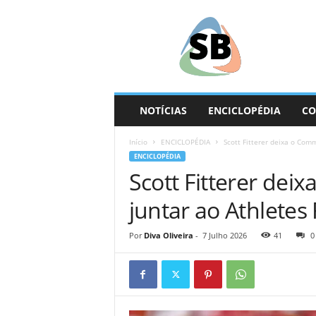
S
e
g
u
n
d
a
NOTÍCIAS
ENCICLOPÉDIA
CO
B
a
Início
ENCICLOPÉDIA
Scott Fitterer deixa o Comm
s
ENCICLOPÉDIA
e
Scott Fitterer de
juntar ao Athletes 
Por
Diva Oliveira
-
7 Julho 2026
41
0