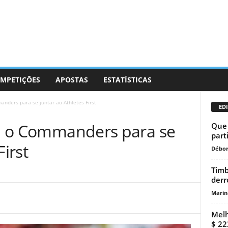
MPETIÇÕES
APOSTAS
ESTATÍSTICAS
anders para se juntar ao Athletes First
EDI
ixa o Commanders para se
Que 
part
First
Débor
Timb
derr
Marin
Melh
$ 22