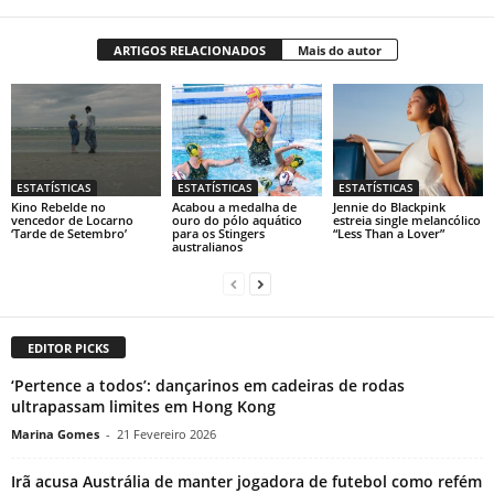
ARTIGOS RELACIONADOS
Mais do autor
ESTATÍSTICAS
ESTATÍSTICAS
ESTATÍSTICAS
Kino Rebelde no
Acabou a medalha de
Jennie do Blackpink
vencedor de Locarno
ouro do pólo aquático
estreia single melancólico
‘Tarde de Setembro’
para os Stingers
“Less Than a Lover”
australianos
EDITOR PICKS
‘Pertence a todos’: dançarinos em cadeiras de rodas
ultrapassam limites em Hong Kong
Marina Gomes
-
21 Fevereiro 2026
Irã acusa Austrália de manter jogadora de futebol como refém