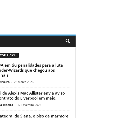
TOR PICKS
A emitiu penalidades para a luta
der-Wizards que chegou aos
unais
liveira
-
22 Março 2026
i de Alexis Mac Allister envia aviso
ontrato do Liverpool em meio...
a Ribeiro
-
17 Fevereiro 2026
atedral de Siena, o piso de mármore