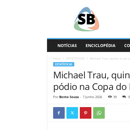
S
e
g
u
n
d
a
NOTÍCIAS
ENCICLOPÉDIA
CO
B
a
Início
ESTATÍSTICAS
Michael Trau, quinto, a um 
s
ESTATÍSTICAS
e
Michael Trau, qui
pódio na Copa do
Por
Bento Souza
-
7 Junho 2026
39
0