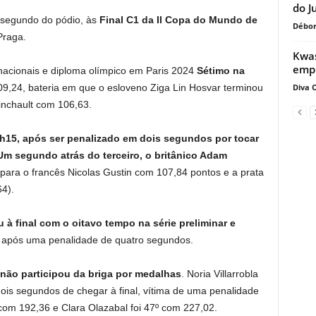
do J
segundo do pódio, às
Final C1 da II Copa do Mundo de
Débor
Praga.
Kwas
empr
nacionais e diploma olímpico em Paris 2024
Sétimo na
Diva O
,24, bateria em que o esloveno Ziga Lin Hosvar terminou
inchault com 106,63.
h15, após ser penalizado em dois segundos por tocar
Um segundo atrás do terceiro, o britânico Adam
 para o francês Nicolas Gustin com 107,84 pontos e a prata
4).
 à final com o oitavo tempo na série preliminar e
após uma penalidade de quatro segundos.
 não participou da briga por medalhas
. Noria Villarrobla
ois segundos de chegar à final, vítima de uma penalidade
com 192,36 e Clara Olazabal foi 47º com 227,02.