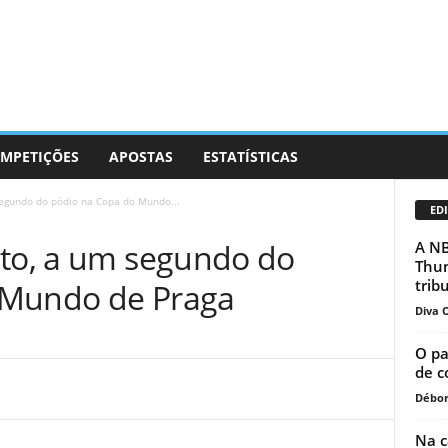
MPETIÇÕES
APOSTAS
ESTATÍSTICAS
segundo do pódio na Copa do Mundo...
EDI
nto, a um segundo do
A NB
Thun
trib
 Mundo de Praga
Diva O
O pa
de c
Débor
Na c