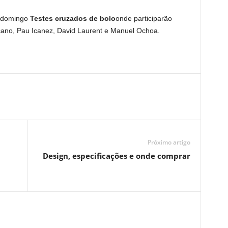
o domingo
Testes cruzados de bolo
onde participarão
zcano, Pau Icanez, David Laurent e Manuel Ochoa.
Próximo artigo
Design, especificações e onde comprar