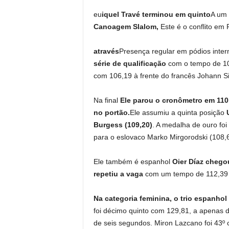
eu
iquel Travé terminou em quinto
A um 
Canoagem Slalom,
Este é o conflito em 
através
Presença regular em pódios inter
série de qualificação
com o tempo de 109
com 106,19 à frente do francês Johann S
Na final
Ele parou o cronômetro em 110
no portão.
Ele assumiu a quinta posição
Burgess (109,20)
. A medalha de ouro foi
para o eslovaco Marko Mirgorodski (108,6
Ele também é espanhol
Oier Díaz chegou
repetiu a vaga
com um tempo de 112,39 
Na categoria feminina, o trio espanhol
foi décimo quinto com 129,81, a apenas d
de seis segundos. Miron Lazcano foi 43º 