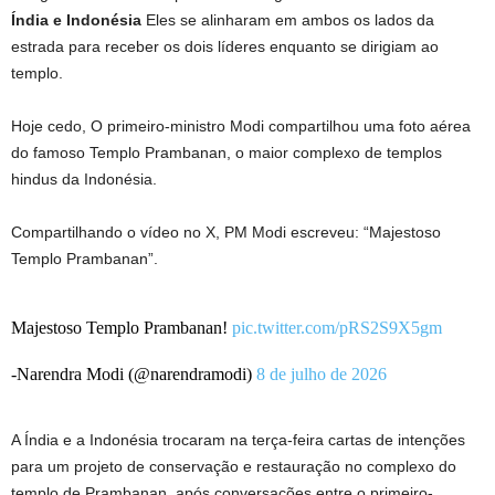
Índia e Indonésia
Eles se alinharam em ambos os lados da
estrada para receber os dois líderes enquanto se dirigiam ao
templo.
Hoje cedo,
O primeiro-ministro Modi compartilhou uma foto aérea
do famoso Templo Prambanan, o maior complexo de templos
hindus da Indonésia.
Compartilhando o vídeo no X, PM Modi escreveu: “Majestoso
Templo Prambanan”.
Majestoso Templo Prambanan!
pic.twitter.com/pRS2S9X5gm
-Narendra Modi (@narendramodi)
8 de julho de 2026
A Índia e a Indonésia trocaram na terça-feira cartas de intenções
para um projeto de conservação e restauração no complexo do
templo de Prambanan, após conversações entre o primeiro-