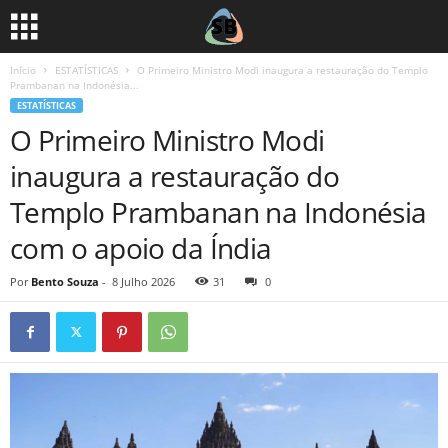
Início
ESTATÍSTICAS
O Primeiro Ministro Modi inaugura a restauração do Templo
Prambanan na Indonésia...
ESTATÍSTICAS
O Primeiro Ministro Modi
inaugura a restauração do
Templo Prambanan na Indonésia
com o apoio da Índia
Por
Bento Souza
-
8 Julho 2026
31
0