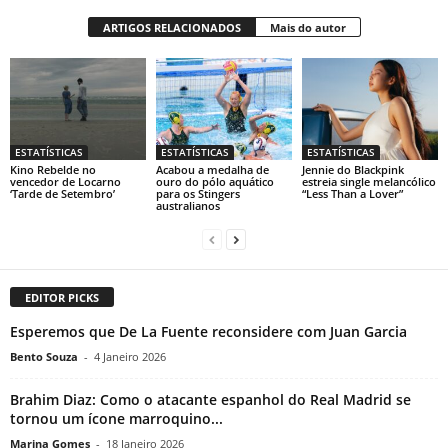
ARTIGOS RELACIONADOS
Mais do autor
ESTATÍSTICAS
ESTATÍSTICAS
ESTATÍSTICAS
Kino Rebelde no
Acabou a medalha de
Jennie do Blackpink
vencedor de Locarno
ouro do pólo aquático
estreia single melancólico
‘Tarde de Setembro’
para os Stingers
“Less Than a Lover”
australianos
EDITOR PICKS
Esperemos que De La Fuente reconsidere com Juan Garcia
Bento Souza
-
4 Janeiro 2026
Brahim Diaz: Como o atacante espanhol do Real Madrid se
tornou um ícone marroquino...
Marina Gomes
-
18 Janeiro 2026