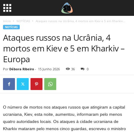
Início
NOTÍCIAS
Ataques russos na Ucrânia, 4 mortos em Kiev e 5 em Kharkiv...
NOTÍCIAS
Ataques russos na Ucrânia, 4
mortos em Kiev e 5 em Kharkiv –
Europa
Por
Débora Ribeiro
-
15 Junho 2026
36
0
O número de mortos nos ataques russos que atingiram a capital
ucraniana, Kiev, esta noite, aumentou, informaram pelo menos
quatro autoridades locais.
Os ataques à cidade ucraniana de
Kharkiv mataram pelo menos cinco guardas, escreveu o ministro