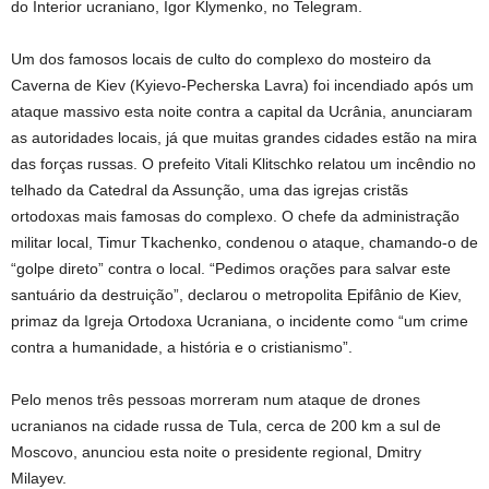
do Interior ucraniano, Igor Klymenko, no Telegram.
Um dos famosos locais de culto do complexo do mosteiro da
Caverna de Kiev (Kyievo-Pecherska Lavra) foi incendiado após um
ataque massivo esta noite contra a capital da Ucrânia, anunciaram
as autoridades locais, já que muitas grandes cidades estão na mira
das forças russas. O prefeito Vitali Klitschko relatou um incêndio no
telhado da Catedral da Assunção, uma das igrejas cristãs
ortodoxas mais famosas do complexo. O chefe da administração
militar local, Timur Tkachenko, condenou o ataque, chamando-o de
“golpe direto” contra o local. “Pedimos orações para salvar este
santuário da destruição”, declarou o metropolita Epifânio de Kiev,
primaz da Igreja Ortodoxa Ucraniana, o incidente como “um crime
contra a humanidade, a história e o cristianismo”.
Pelo menos três pessoas morreram num ataque de drones
ucranianos na cidade russa de Tula, cerca de 200 km a sul de
Moscovo, anunciou esta noite o presidente regional, Dmitry
Milayev.