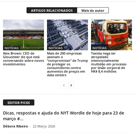
ARTIGOS RELACIONADOS
Mais do autor
NOTÍCIAS
NOTÍCIAS
NOTÍCIAS
Alex Brown: CEO de
Mais de 200 empresas
Taxista nega ter
Gloucester diz que está
assinam o
atropelado
conversando sobre novos
“compromisso” de Trump
intencionalmente
investimentos
de proteger os
multidão em processo
consumidores contra
por lesão corporal de
aumentos de preços em
HK$ 8,4 milhões
data centers
EDITOR PICKS
Dicas, respostas e ajuda do NYT Wordle de hoje para 23 de
março #...
Débora Ribeiro
-
22 Março 2026