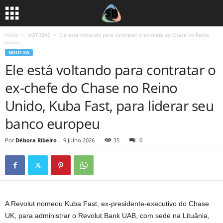
Início
NOTÍCIAS
Ele está voltando para contratar o ex-chefe do Chase no Reino
Unido,...
NOTÍCIAS
Ele está voltando para contratar o
ex-chefe do Chase no Reino
Unido, Kuba Fast, para liderar seu
banco europeu
Por
Débora Ribeiro
-
9 Julho 2026
35
0
A Revolut nomeou Kuba Fast, ex-presidente-executivo do Chase
UK, para administrar o Revolut Bank UAB, com sede na Lituânia,