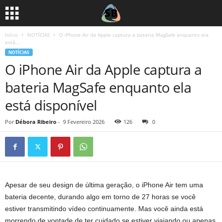
Início
NOTÍCIAS
O iPhone Air da Apple captura a bateria MagSafe enquanto ela
está...
NOTÍCIAS
O iPhone Air da Apple captura a
bateria MagSafe enquanto ela
está disponível
Por
Débora Ribeiro
-
9 Fevereiro 2026
126
0
Apesar de seu design de última geração, o iPhone Air tem uma
bateria decente, durando algo em torno de 27 horas se você
estiver transmitindo vídeo continuamente. Mas você ainda está
morrendo de vontade de ter cuidado se estiver viajando ou apenas