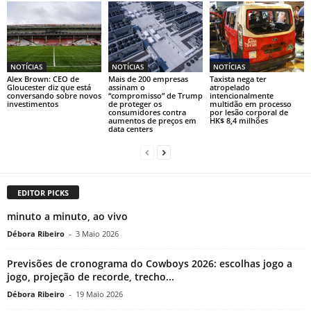
NOTÍCIAS
NOTÍCIAS
NOTÍCIAS
Alex Brown: CEO de
Mais de 200 empresas
Taxista nega ter
Gloucester diz que está
assinam o
atropelado
conversando sobre novos
“compromisso” de Trump
intencionalmente
investimentos
de proteger os
multidão em processo
consumidores contra
por lesão corporal de
aumentos de preços em
HK$ 8,4 milhões
data centers
EDITOR PICKS
minuto a minuto, ao vivo
Débora Ribeiro
-
3 Maio 2026
Previsões de cronograma do Cowboys 2026: escolhas jogo a
jogo, projeção de recorde, trecho...
Débora Ribeiro
-
19 Maio 2026