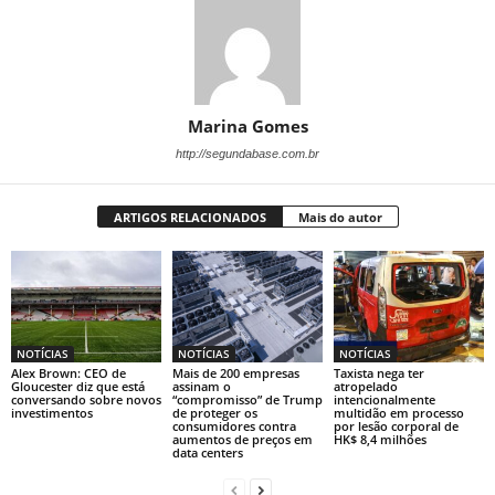
Marina Gomes
http://segundabase.com.br
ARTIGOS RELACIONADOS
Mais do autor
NOTÍCIAS
NOTÍCIAS
NOTÍCIAS
Alex Brown: CEO de
Mais de 200 empresas
Taxista nega ter
Gloucester diz que está
assinam o
atropelado
conversando sobre novos
“compromisso” de Trump
intencionalmente
investimentos
de proteger os
multidão em processo
consumidores contra
por lesão corporal de
aumentos de preços em
HK$ 8,4 milhões
data centers