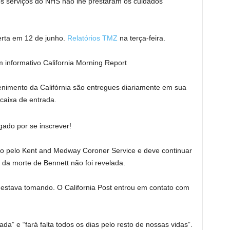
os serviços do NHS não lhe prestaram os cuidados
erta em 12 de junho.
Relatórios TMZ
na terça-feira.
m informativo California Morning Report
etenimento da Califórnia são entregues diariamente em sua
caixa de entrada.
gado por se inscrever!
do pelo Kent and Medway Coroner Service e deve continuar
 da morte de Bennett não foi revelada.
estava tomando. O California Post entrou em contato com
da” e “fará falta todos os dias pelo resto de nossas vidas”.