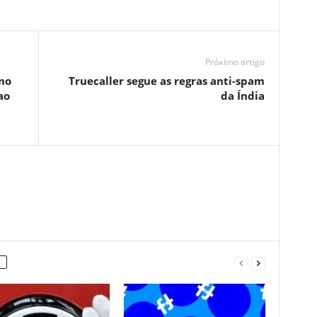
Próximo artigo
 no
Truecaller segue as regras anti-spam
ao
da Índia