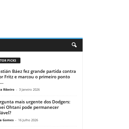
TOR PICKS
stián Báez fez grande partida contra
or Fritz e marcou o primeiro ponto
..
a Ribeiro
-
3 Janeiro 2026
rgunta mais urgente dos Dodgers:
ei Ohtani pode permanecer
ável?
a Gomes
-
16 Julho 2026