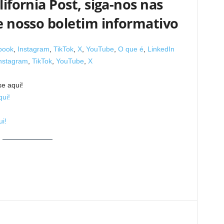
lifornia Post, siga-nos nas
ne nosso boletim informativo
book
,
Instagram
,
TikTok
,
X
,
YouTube
,
O que é
,
LinkedIn
nstagram
,
TikTok
,
YouTube
,
X
se aqui!
qui!
i!