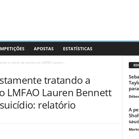
MPETIÇÕES
APOSTAS
ESTATÍSTICAS
tando a morte da estrela do LMFAO Lauren...
EDI
ostamente tratando a
Seba
Tayl
para.
do LMFAO Lauren Bennett
Débor
uicídio: relatório
A pe
Shoh
saud
Marin