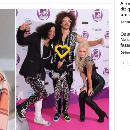
A he
diz 
um..
Bento
Os s
Nata
fazer
Débor