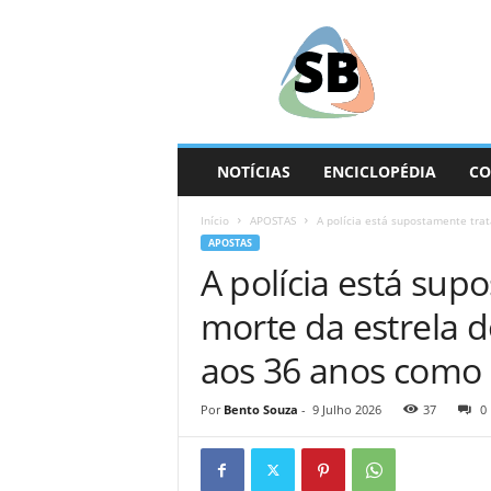
S
e
g
u
n
d
a
NOTÍCIAS
ENCICLOPÉDIA
CO
B
a
Início
APOSTAS
A polícia está supostamente tra
s
APOSTAS
e
A polícia está sup
morte da estrela 
aos 36 anos como s
Por
Bento Souza
-
9 Julho 2026
37
0