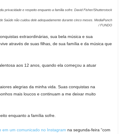
iu privacidade e respeito enquanto a família sofre.
David Fisher/Shutterstock
l de Saúde não cuidou dele adequadamente durante cinco meses.
MediaPunch
/ FUNDO
onquistas extraordinárias, sua bela música e sua
vive através de suas filhas, de sua família e da música que
talentosa aos 12 anos, quando ela começou a atuar
maiores alegrias da minha vida. Suas conquistas na
 sonhos mais loucos e continuam a me deixar muito
eito enquanto a família sofre.
te em um comunicado no Instagram
na segunda-feira “com