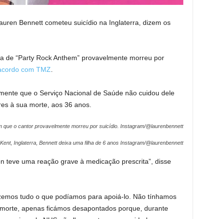
Lauren Bennett cometeu suicídio na Inglaterra, dizem os
ela de “Party Rock Anthem” provavelmente morreu por
acordo com TMZ
.
rmente que o Serviço Nacional de Saúde não cuidou dele
es à sua morte, aos 36 anos.
m que o cantor provavelmente morreu por suicídio.
Instagram/@laurenbennett
ent, Inglaterra, Bennett deixa uma filha de 6 anos
Instagram/@laurenbennett
n teve uma reação grave à medicação prescrita”, disse
izemos tudo o que podíamos para apoiá-lo. Não tínhamos
a morte, apenas ficámos desapontados porque, durante