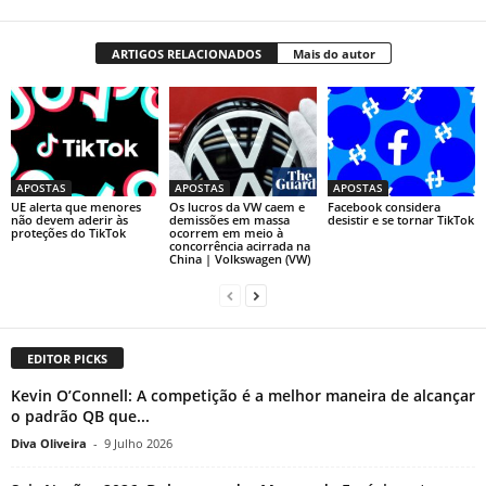
ARTIGOS RELACIONADOS
Mais do autor
APOSTAS
APOSTAS
APOSTAS
UE alerta que menores
Os lucros da VW caem e
Facebook considera
não devem aderir às
demissões em massa
desistir e se tornar TikTok
proteções do TikTok
ocorrem em meio à
concorrência acirrada na
China | Volkswagen (VW)
EDITOR PICKS
Kevin O’Connell: A competição é a melhor maneira de alcançar
o padrão QB que...
Diva Oliveira
-
9 Julho 2026