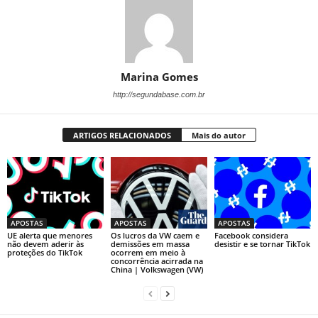
Marina Gomes
http://segundabase.com.br
ARTIGOS RELACIONADOS
Mais do autor
APOSTAS
APOSTAS
APOSTAS
UE alerta que menores
Os lucros da VW caem e
Facebook considera
não devem aderir às
demissões em massa
desistir e se tornar TikTok
proteções do TikTok
ocorrem em meio à
concorrência acirrada na
China | Volkswagen (VW)