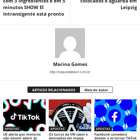
com 3 ingredientes e em 5
colocados o aguarda em
minutos SHOW El
Leipzig
Intransigente está pronto
Marina Gomes
http://segundabase.com.br
ARTIGOS RELACIONADOS
Mais do autor
APOSTAS
APOSTAS
APOSTAS
UE alerta que menores
Os lucros da VW caem e
Facebook considera
não devem aderir às
demissões em massa
desistir e se tornar TikTok