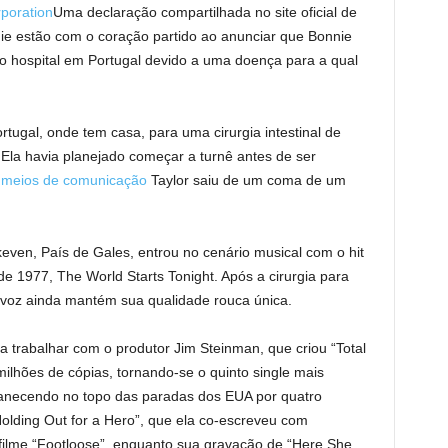
poration
Uma declaração compartilhada no site oficial de
nnie estão com o coração partido ao anunciar que Bonnie
o hospital em Portugal devido a uma doença para a qual
rtugal, onde tem casa, para uma cirurgia intestinal de
la havia planejado começar a turnê antes de ser
s meios de comunicação
Taylor saiu de um coma de um
even, País de Gales, entrou no cenário musical com o hit
de 1977, The World Starts Tonight. Após a cirurgia para
 voz ainda mantém sua qualidade rouca única.
a trabalhar com o produtor Jim Steinman, que criou “Total
milhões de cópias, tornando-se o quinto single mais
anecendo no topo das paradas dos EUA por quatro
lding Out for a Hero”, que ela co-escreveu com
o filme “Footloose”, enquanto sua gravação de “Here She