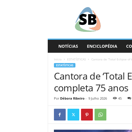
S
e
g
u
n
d
a
NOTÍCIAS
ENCICLOPÉDIA
CO
B
a
Início
ESTATÍSTICAS
Cantora de ‘Total Eclipse of
s
ESTATÍSTICAS
e
Cantora de ‘Total E
completa 75 anos
Por
Débora Ribeiro
-
9 Julho 2026
45