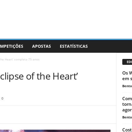
MPETIÇÕES
APOSTAS
ESTATÍSTICAS
 the Heart’ completa 75 anos
EDI
clipse of the Heart’
Os W
em s
Bento
Como
0
torn
agora
Bento
Cost