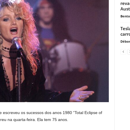
reva
Aust
Bento
Tesl
carr
Débor
ue escreveu os sucessos dos anos 1980 “Total Eclipse of
rreu na quarta-feira. Ela tem 75 anos.