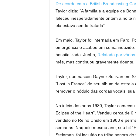
De acordo com a British Broadcasting Cor
Taylor dizia: “A família e a equipe de Bo
faleceu inesperadamente ontem à noite n
ela estava sendo tratada”.
Em maio, Taylor foi internada em Faro, Po
emergência e acabou em coma induzido. E
hospitalizada. Junho,
Relatado por vário
mês, mas continuou gravemente doente.
Taylor, que nasceu Gaynor Sullivan em Sk
“Lost in France” de seu álbum de estreia 
remover o nódulo das cordas vocais, sua
No início dos anos 1980, Taylor começou 
Eclipse of the Heart”. Vendeu cerca de 6 
vendido no Reino Unido em 1983 e perm
semanas. Naquele mesmo ano, seu hit “Ho
Steinman, foi incluído na trilha sonora d