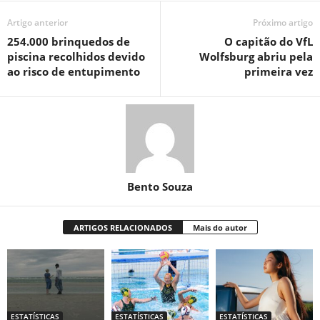
Artigo anterior
Próximo artigo
254.000 brinquedos de
O capitão do VfL
piscina recolhidos devido
Wolfsburg abriu pela
ao risco de entupimento
primeira vez
Bento Souza
ARTIGOS RELACIONADOS
Mais do autor
ESTATÍSTICAS
ESTATÍSTICAS
ESTATÍSTICAS