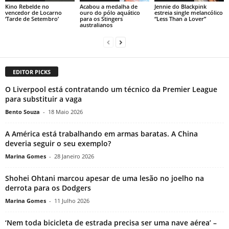
Kino Rebelde no
Acabou a medalha de
Jennie do Blackpink
vencedor de Locarno
ouro do pólo aquático
estreia single melancólico
‘Tarde de Setembro’
para os Stingers
“Less Than a Lover”
australianos
EDITOR PICKS
O Liverpool está contratando um técnico da Premier League
para substituir a vaga
Bento Souza
-
18 Maio 2026
A América está trabalhando em armas baratas. A China
deveria seguir o seu exemplo?
Marina Gomes
-
28 Janeiro 2026
Shohei Ohtani marcou apesar de uma lesão no joelho na
derrota para os Dodgers
Marina Gomes
-
11 Julho 2026
‘Nem toda bicicleta de estrada precisa ser uma nave aérea’ –