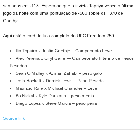
sentados em -113. Espera-se que o invicto Topriya vença o último
jogo da noite com uma pontuação de -560 sobre os +370 de
Gaethje.
Aqui está o card de luta completo do UFC Freedom 250:
Ilia Topuira x Justin Gaethje – Campeonato Leve
Alex Pereira x Ciryl Gane — Campeonato Interino de Pesos
Pesados
Sean O’Malley x Ayman Zahabi – peso galo
Josh Hockett x Derrick Lewis – Peso Pesado
Mauricio Rufe x Michael Chandler – Leve
Bo Nickal x Kyle Daukaus – peso médio
Diego Lopez x Steve Garcia – peso pena
Source link