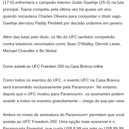
(17-0) enfrentará o campeão interino Justin Gaethje (25-5) na luta
principal. Topria competiu pela última vez há quase um ano,
quando nocauteou Charles Oliveira para conquistar o título vago.
Gaethje derrotou Paddy Pimblett por decisão unânime em janeiro.
Além das lutas pelo título, os fãs do UFC também competirão
contra lutadores renomados como Sean O’Malley, Derrick Lewis,
Michael Chandler e Bo Nickal.
Como assistir ao UFC Freedom 250 na Casa Branca online
Como todos os eventos do UFC, o evento UFC na Casa Branca
será transmitido exclusivamente pela Paramount+. No entanto,
depois que o UFC mudou para Paramount+, os assinantes podem
assistir a todos os eventos gratuitamente – chega de pay-per-view.
Ambos os níveis de assinatura do Paramount+ permitem que você
assista ao UFC Freedom 250. Uma opção mais acessível é o
Paramount+ Essential, que custa US$ 8,99 por mês ou US$ 89,99