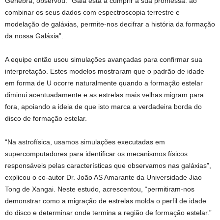
Genebra, observou: “Gaia está a cumprir a sua promessa: ao
combinar os seus dados com espectroscopia terrestre e
modelação de galáxias, permite-nos decifrar a história da formação
da nossa Galáxia”.
A equipe então usou simulações avançadas para confirmar sua
interpretação. Estes modelos mostraram que o padrão de idade
em forma de U ocorre naturalmente quando a formação estelar
diminui acentuadamente e as estrelas mais velhas migram para
fora, apoiando a ideia de que isto marca a verdadeira borda do
disco de formação estelar.
“Na astrofísica, usamos simulações executadas em
supercomputadores para identificar os mecanismos físicos
responsáveis ​​pelas características que observamos nas galáxias”,
explicou o co-autor Dr. João AS Amarante da Universidade Jiao
Tong de Xangai. Neste estudo, acrescentou, “permitiram-nos
demonstrar como a migração de estrelas molda o perfil de idade
do disco e determinar onde termina a região de formação estelar.”