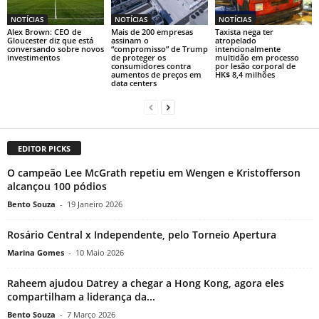
NOTÍCIAS
NOTÍCIAS
NOTÍCIAS
Alex Brown: CEO de
Mais de 200 empresas
Taxista nega ter
Gloucester diz que está
assinam o
atropelado
conversando sobre novos
“compromisso” de Trump
intencionalmente
investimentos
de proteger os
multidão em processo
consumidores contra
por lesão corporal de
aumentos de preços em
HK$ 8,4 milhões
data centers
EDITOR PICKS
O campeão Lee McGrath repetiu em Wengen e Kristofferson
alcançou 100 pódios
Bento Souza
-
19 Janeiro 2026
Rosário Central x Independente, pelo Torneio Apertura
Marina Gomes
-
10 Maio 2026
Raheem ajudou Datrey a chegar a Hong Kong, agora eles
compartilham a liderança da...
Bento Souza
-
7 Março 2026