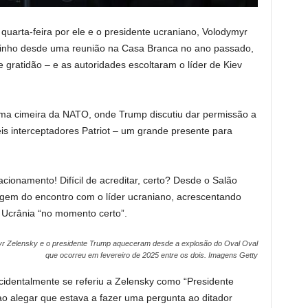
quarta-feira por ele e o presidente ucraniano, Volodymyr
minho desde uma reunião na Casa Branca no ano passado,
ratidão – e as autoridades escoltaram o líder de Kiev
uma cimeira da NATO, onde Trump discutiu dar permissão a
eis interceptadores Patriot – um grande presente para
onamento! Difícil de acreditar, certo? Desde o Salão
rgem do encontro com o líder ucraniano, acrescentando
a Ucrânia “no momento certo”.
myr Zelensky e o presidente Trump aqueceram desde a explosão do Oval Oval
que ocorreu em fevereiro de 2025 entre os dois.
Imagens Getty
dentalmente se referiu a Zelensky como “Presidente
 ao alegar que estava a fazer uma pergunta ao ditador