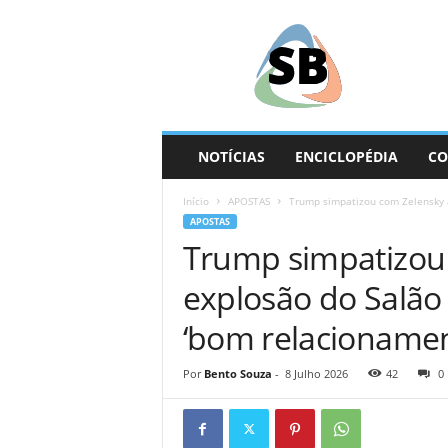
S
e
g
u
n
d
a
NOTÍCIAS
ENCICLOPÉDIA
CO
B
a
Início
APOSTAS
Trump simpatizou com Zelensky a
s
APOSTAS
e
Trump simpatizou
explosão do Salão
‘bom relacionamen
Por
Bento Souza
-
8 Julho 2026
42
0