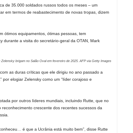
erca de 35.000 soldados russos todos os meses – um
r em termos de reabastecimento de novas tropas, dizem
 tem ótimos equipamentos, ótimas pessoas, tem
 durante a visita do secretário-geral da OTAN, Mark
 Zelensky brigam no Salão Oval em fevereiro de 2025.
AFP via Getty Images
om as duras críticas que ele dirigiu no ano passado a
 por elogiar Zelensky como um “líder corajoso e
tada por outros líderes mundiais, incluindo Rutte, que no
 o reconhecimento crescente dos recentes sucessos da
ssia.
conheceu… é que a Ucrânia está muito bem”, disse Rutte