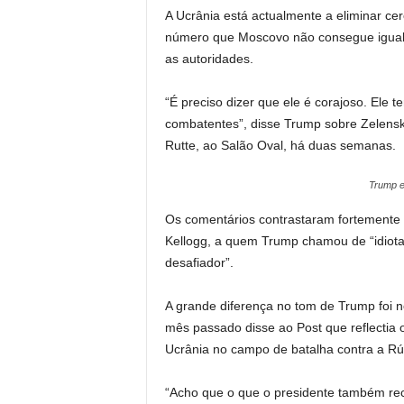
A Ucrânia está actualmente a eliminar c
número que Moscovo não consegue iguala
as autoridades.
“É preciso dizer que ele é corajoso. Ele
combatentes”, disse Trump sobre Zelensky
Rutte, ao Salão Oval, há duas semanas.
Trump e
Os comentários contrastaram fortemente c
Kellogg, a quem Trump chamou de “idiota”
desafiador”.
A grande diferença no tom de Trump foi no
mês passado disse ao Post que reflectia
Ucrânia no campo de batalha contra a Rú
“Acho que o que o presidente também re