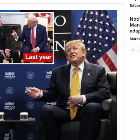
Débor
Notí
Manc
adap
Marin