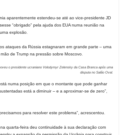
nia aparentemente estendeu-se até ao vice-presidente JD
ssesse “obrigado” pela ajuda dos EUA numa reunião na
 uma explosão.
os ataques da Rússia estagnaram em grande parte – uma
 a mão de Trump na pressão sobre Moscovo.
emoveu o presidente ucraniano Volodymyr Zelensky da Casa Branca após uma
disputa no Salão Oval.
está numa posição em que o montante que pode ganhar
ustentadas está a diminuir – e a aproximar-se de zero”,
precisamos para resolver este problema”, acrescentou.
a quarta-feira deu continuidade à sua declaração com
lensky a expansão da permissão da Ucrânia para construir