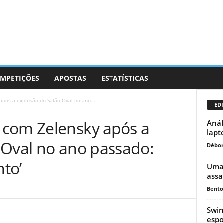
MPETIÇÕES
APOSTAS
ESTATÍSTICAS
pós a explosão do Salão Oval no ano...
EDI
 com Zelensky após a
Anál
lapt
 Oval no ano passado:
Débor
to’
Uma 
assa
Bento
Swim
espo