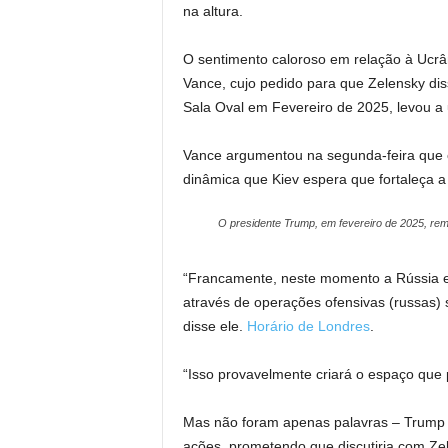
na altura.
O sentimento caloroso em relação à Ucrâ
Vance, cujo pedido para que Zelensky di
Sala Oval em Fevereiro de 2025, levou a
Vance argumentou na segunda-feira que 
dinâmica que Kiev espera que fortaleça
O presidente Trump, em fevereiro de 2025, r
“Francamente, neste momento a Rússia 
através de operações ofensivas (russas) s
disse ele.
Horário de Londres
.
“Isso provavelmente criará o espaço que 
Mas não foram apenas palavras – Trump n
ações, prometendo que discutiria com Ze