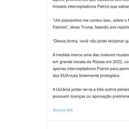
mísseis interceptadores Patriot que salva
“Um passarinho me contou isso, sobre o fa
Patriots”, disse Trump, falando aos repór
“Dessa forma, você não pode reclamar que
A medida marca uma das maiores mudança
em grande escala da Rússia em 2022, c
apenas interceptadores Patriot para perm
dos EUA mais fortemente protegidos.
A Ucrânia juntar-se-ia a três outros país
possuem licenças ou aprovação preliminar
Source link