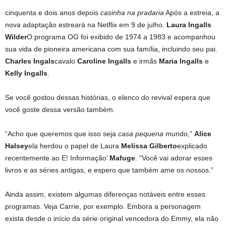
cinquenta e dois anos depois
casinha na pradaria
Após a estreia, a
nova adaptação estreará na Netflix em 9 de julho.
Laura Ingalls
Wilder
O programa OG foi exibido de 1974 a 1983 e acompanhou
sua vida de pioneira americana com sua família, incluindo seu pai.
Charles Ingals
cavalo
Caroline Ingalls
e irmãs
Maria Ingalls
e
Kelly Ingalls
.
Se você gostou dessas histórias, o elenco do revival espera que
você goste dessa versão também.
“Acho que queremos que isso seja
casa pequena
mundo,”
Alice
Halsey
ela herdou o papel de Laura
Melissa Gilberto
explicado
recentemente ao E! Informação’
Mafuge
. “Você vai adorar esses
livros e as séries antigas, e espero que também ame os nossos.”
Ainda assim, existem algumas diferenças notáveis ​​entre esses
programas. Veja Carrie, por exemplo. Embora a personagem
exista desde o início da série original vencedora do Emmy, ela não