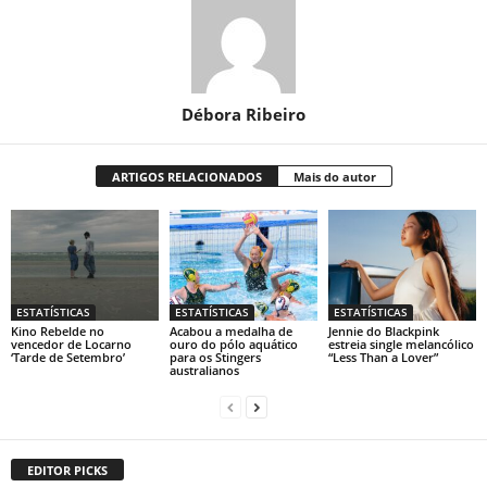
Débora Ribeiro
ARTIGOS RELACIONADOS
Mais do autor
ESTATÍSTICAS
ESTATÍSTICAS
ESTATÍSTICAS
Kino Rebelde no
Acabou a medalha de
Jennie do Blackpink
vencedor de Locarno
ouro do pólo aquático
estreia single melancólico
‘Tarde de Setembro’
para os Stingers
“Less Than a Lover”
australianos
EDITOR PICKS